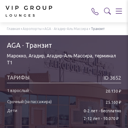
Главная
›
Аэропорты
›
AGA · Агадир-Аль Массира
›
Транзит
AGA · Транзит
Марокко, Агадир, Агадир-Аль Массира
,
терминал
T1
ТАРИФЫ
ID
3652
₽
20.130
₽
25.160
0-
2
лет
-
бесплатно
₽
2
-
12
лет
-
10.070