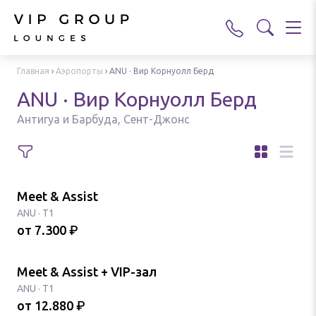
Главная
›
Аэропорты
›
ANU · Вир Корнуолл Берд
ANU · Вир Корнуолл Берд
Антигуа и Барбуда, Сент-Джонс
Meet & Assist
ANU
·
T1
от
7.300
₽
Meet & Assist + VIP-зал
ANU
·
T1
от
12.880
₽