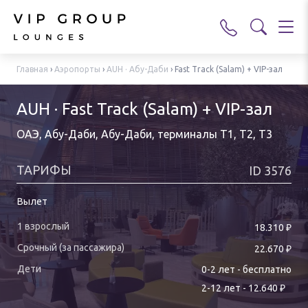
Главная
›
Аэропорты
›
AUH · Абу-Даби
›
Fast Track (Salam) + VIP-зал
AUH · Fast Track (Salam) + VIP-зал
ОАЭ, Абу-Даби, Абу-Даби
,
терминалы T1, T2, T3
ТАРИФЫ
ID
3576
Вылет
₽
18.310
₽
22.670
0-
2
лет
-
бесплатно
₽
2
-
12
лет
-
12.640