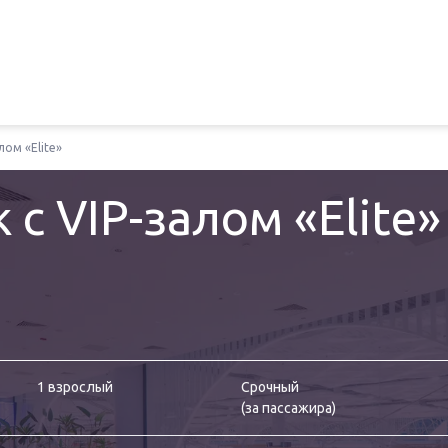
алом «Elite»
k с VIP-залом «Elite»
1 взрослый
Срочный
(
за пассажира
)