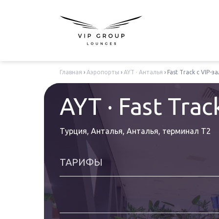
Главная
›
Аэропорты
›
AYT · Анталья
›
Fast Track с VIP-з
AYT · Fast Trac
Турция, Анталья, Анталья
,
терминал T2
ТАРИФЫ