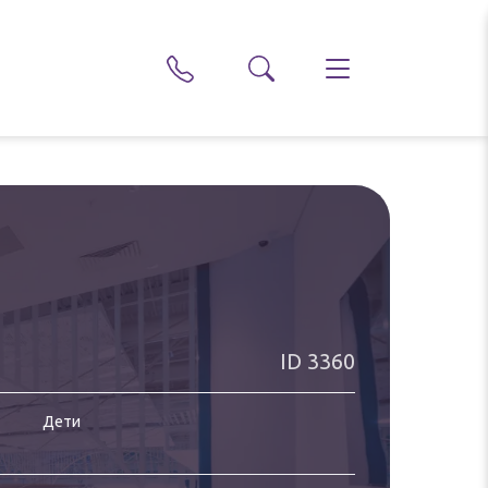
ID
3360
Дети