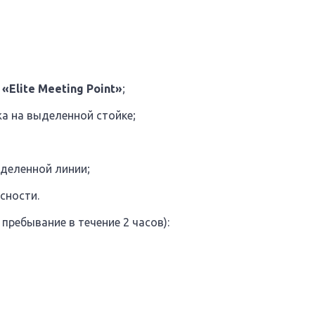
е
«Elite Meeting Point»
;
жа на выделенной стойке;
ыделенной линии;
сности.
 пребывание в течение 2 часов):