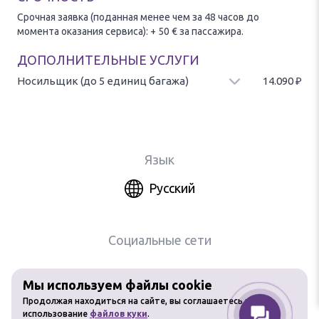
Срочная заявка (поданная менее чем за 48 часов до
момента оказания сервиса): + 50 € за пассажира.
ДОПОЛНИТЕЛЬНЫЕ УСЛУГИ
Носильщик (до 5 единиц багажа)
14.090
₽
Доставка багажа от/до автомобиля, предоставляется при
наличии свободного сотрудника.
Стоимость за 5 единиц багажа.
Язык
Русский
Социальные сети
Мы используем файлы cookie
Любое использование материалов
Продолжая находиться на сайте, вы соглашаетесь на
сайта без разрешения запрещено
использование
файлов куки
.