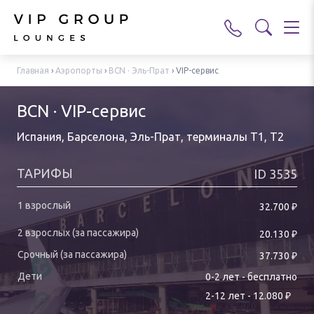
Главная
›
Аэропорты
›
BCN · Эль-Прат
›
VIP-сервис
BCN · VIP-сервис
Испания, Барселона, Эль-Прат
,
терминалы T1, T2
ТАРИФЫ
ID
3535
₽
32.700
₽
20.130
₽
37.730
0-
2
лет
-
бесплатно
₽
2
-
12
лет
-
12.080