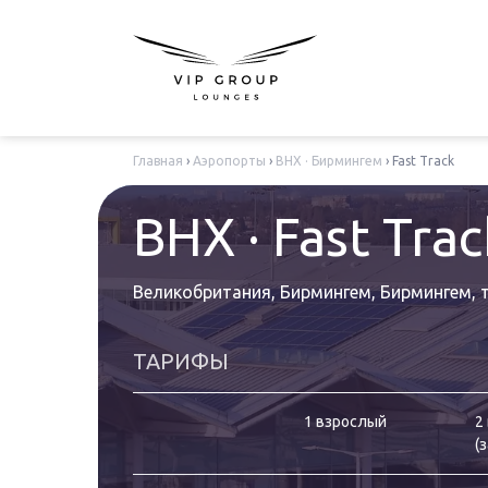
Главная
›
Аэропорты
›
BHX · Бирмингем
›
Fast Track
BHX · Fast Trac
Великобритания, Бирмингем, Бирмингем
,
ТАРИФЫ
1 взрослый
2
(
з