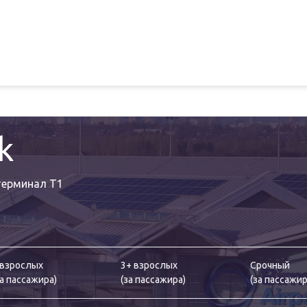
k
терминал T1
 взрослых
3+ взрослых
Срочный
а пассажира
)
(
за пассажира
)
(
за пассажи