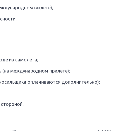
международном вылете);
сности.
оде из самолета;
ь (на международном прилете);
 носильщика оплачиваются дополнительно);
 стороной.