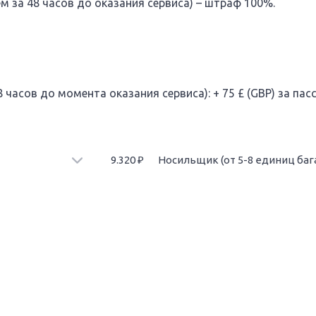
 за 48 часов до оказания сервиса) – штраф 100%.
 часов до момента оказания сервиса): + 75 £ (GBP) за пас
9.320
₽
Носильщик (от 5-8 единиц баг
оимость за 4 единицы багажа.
Доставка от и до автомобиля 5-8 ед