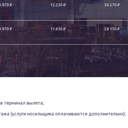
₽
₽
₽
3.970
12.230
30.270
₽
₽
₽
3.970
11.650
29.110
 в терминал вылета;
агажа (услуги носильщика оплачиваются дополнительно);