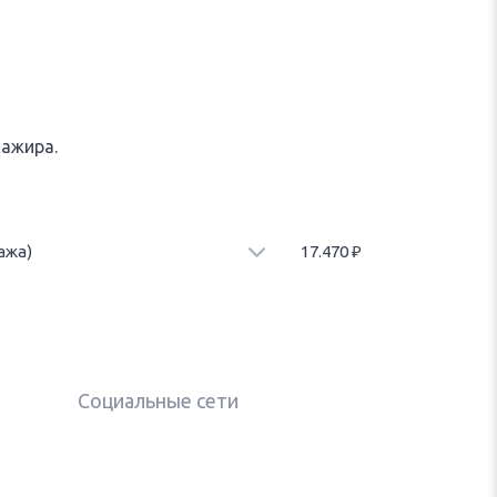
сажира.
ажа)
17.470
₽
иницы багажа. Стоимость за 4 единицы багажа.
Социальные сети