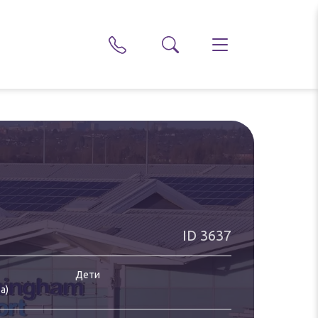
ID
3637
Дети
ра
)