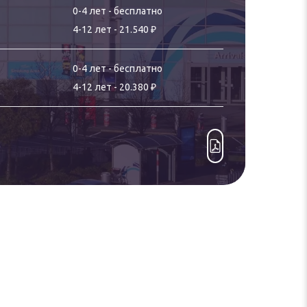
0-
4
лет
-
бесплатно
₽
4
-
12
лет
-
21.540
0-
4
лет
-
бесплатно
₽
4
-
12
лет
-
20.380