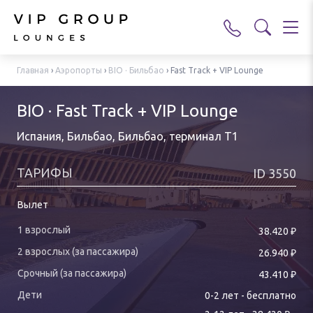
Главная
›
Аэропорты
›
BIO · Бильбао
›
Fast Track + VIP Lounge
BIO · Fast Track + VIP Lounge
Испания, Бильбао, Бильбао
,
терминал T1
ТАРИФЫ
ID
3550
Вылет
₽
38.420
₽
26.940
₽
43.410
0-
2
лет
-
бесплатно