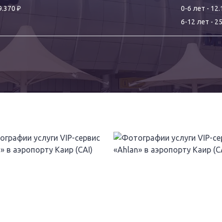
₽
9.370
0-
6
лет
-
12.
6
-
12
лет
-
25