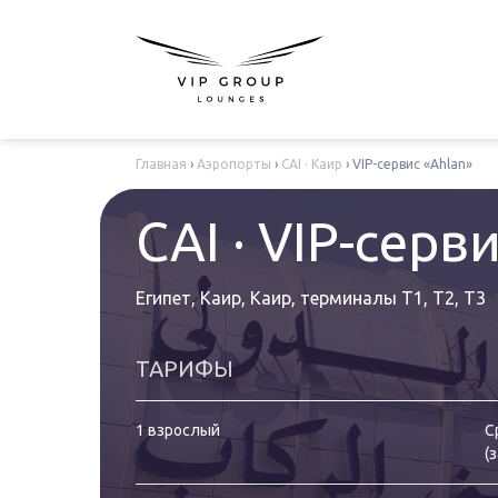
Главная
›
Аэропорты
›
CAI · Каир
›
VIP-сервис «Ahlan»
CAI · VIP-серв
Египет, Каир, Каир
,
терминалы T1, T2, T3
ТАРИФЫ
1 взрослый
С
(
з