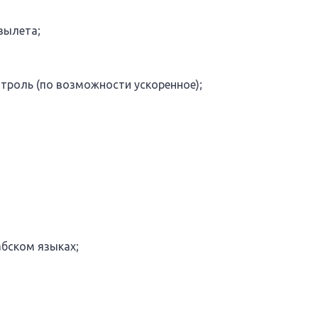
вылета;
троль (по возможности ускоренное);
абском языках;