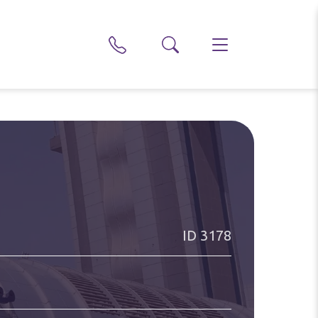
ID
3178