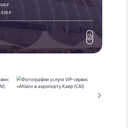
₽
100
₽
.050