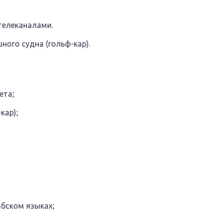
телеканалами.
ого судна (гольф-кар).
ета;
кар);
абском языках;