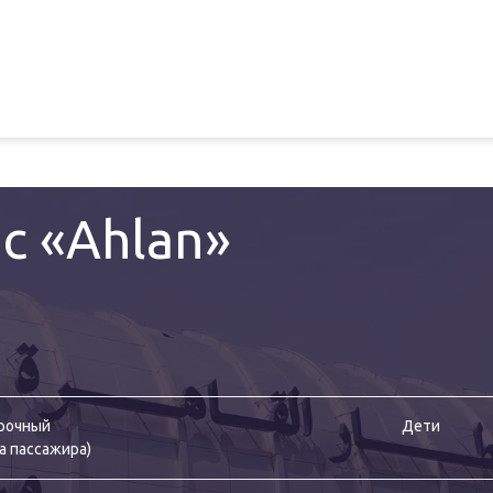
ис «Ahlan»
рочный
Дети
а пассажира
)