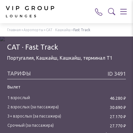
Главная
›
Аэропорты
›
CAT · Кашкайш
›
Fast Track
CAT · Fast Track
Португалия, Кашкайш, Кашкайш
,
терминал T1
ТАРИФЫ
ID
3491
Вылет
₽
46.280
₽
30.690
₽
27.170
₽
27.770