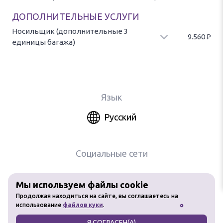
ДОПОЛНИТЕЛЬНЫЕ УСЛУГИ
Носильщик (дополнительные 3
9.560
₽
единицы багажа)
Услуги носильщика при получении и сдаче багажа. Оплата за 3
единицы багажа.
Язык
Русский
Социальные сети
Мы используем файлы cookie
Любое использование материалов
Продолжая находиться на сайте, вы соглашаетесь на
сайта без разрешения запрещено
использование
файлов куки
.
Я СОГЛАСЕН(А)