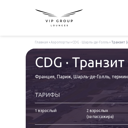
Главная
›
Аэропорты
›
CDG · Шарль-де-Голль
›
Транзит (
CDG · Транзит
Франция, Париж, Шарль-де-Голль
,
термин
ТАРИФЫ
1 взрослый
2 взрослых
(
за пассажира
)