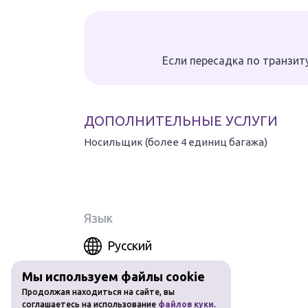
Если пересадка по транзит
ДОПОЛНИТЕЛЬНЫЕ УСЛУГИ
Носильщик (более 4 единиц багажа)
Услуги носильщика багажа - доставка багажа от и до
наличии свободного сотрудника). Оплата за 4 едини
дополнительная оплата при превышении лимита бага
Язык
Русский
Мы используем файлы cookie
Продолжая находиться на сайте, вы
соглашаетесь на использование
файлов куки
.