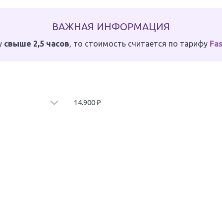
ВАЖНАЯ ИНФОРМАЦИЯ
у
свыше 2,5 часов
, то стоимость считается по тарифу
Fas
14.900
₽
 самолета (предоставляется при
ц багажа. Возможна
жа.