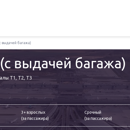
с выдачей багажа)
 (с выдачей багажа)
алы T1, T2, T3
3+ взрослых
Срочный
(
за пассажира
)
(
за пассажира
)