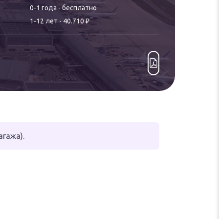
0-
1
года
-
бесплатно
₽
1
-
12
лет
-
40.710
гажа).