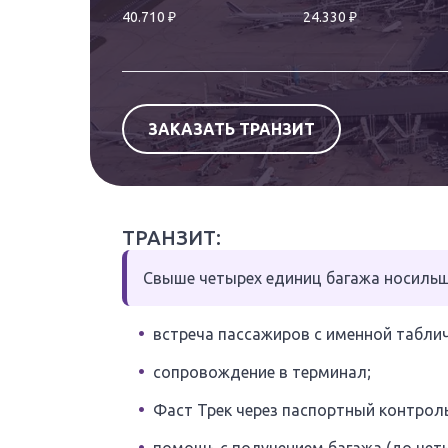
₽
₽
40.710
24.330
ЗАКАЗАТЬ ТРАНЗИТ
ТРАНЗИТ:
Свыше четырех единиц багажа носильщи
встреча пассажиров с именной таблич
сопровождение в терминал;
Фаст Трек через паспортный контроль