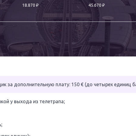
₽
₽
18.870
45.670
к за дополнительную плату: 150 € (до четырех единиц ба
кой у выхода из телетрапа;
;