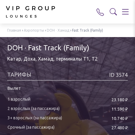
Главная
›
Аэропорты
›
DOH · Хамад
›
Fast Track (Family)
DOH · Fast Track (Family)
Катар, Доха, Хамад
,
терминалы T1, T2
ТАРИФЫ
ID
3574
Вылет
₽
23.180
₽
11.590
₽
10.740
₽
27.480