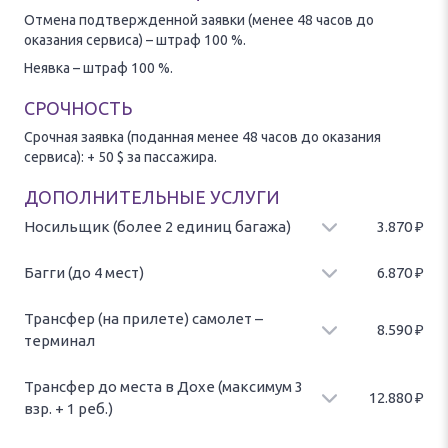
Отмена подтвержденной заявки (менее 48 часов до
оказания сервиса) – штраф 100 %.
Неявка – штраф 100 %.
СРОЧНОСТЬ
Срочная заявка (поданная менее 48 часов до оказания
сервиса): + 50 $ за пассажира.
ДОПОЛНИТЕЛЬНЫЕ УСЛУГИ
Носильщик (более 2 единиц багажа)
3.870
₽
Услуги носильщика багажа - доставка багажа от и до самолета.
Оплата за 2 единицы багажа. Возможна дополнительная оплата
Багги (до 4 мест)
6.870
₽
при превышении лимита.
Предоставление багги (до 4 мест). Оплата за целое багги.
Трансфер (на прилете) самолет –
8.590
₽
терминал
Трансфер на прилете от самолета до терминала (2 места).
Трансфер до места в Дохе (максимум 3
12.880
₽
взр. + 1 реб.)
Трансфер из аэропорта до место назначения в Дохе (максимум 3
взрослых + ребенок).