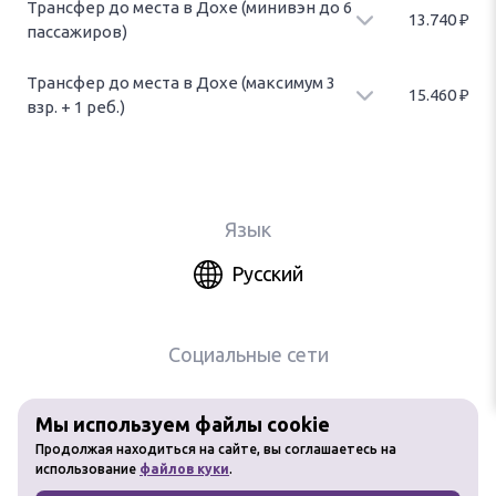
Трансфер до места в Дохе (минивэн до 6
13.740
₽
Автомобиль
бизнес-класса
. Оплата за один автомобиль.
пассажиров)
Трансфер из аэропорта до место назначения в Дохе (максимум 6
пассажиров).
Трансфер до места в Дохе (максимум 3
15.460
₽
Автомобиль
минивэн
. Оплата за один автомобиль.
взр. + 1 реб.)
Трансфер из аэропорта до место назначения в Дохе (максимум 3
взрослых + ребенок).
Автомобиль
представительского класса
. Оплата за один
автомобиль.
Язык
Русский
Социальные сети
Мы используем файлы cookie
Любое использование материалов
Продолжая находиться на сайте, вы соглашаетесь на
сайта без разрешения запрещено
использование
файлов куки
.