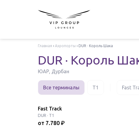
Главная
›
Аэропорты
›
DUR · Король Шака
DUR · Король Ша
ЮАР, Дурбан
Все терминалы
T1
Fast Tr
Fast Track
DUR
·
T1
от
7.780
₽