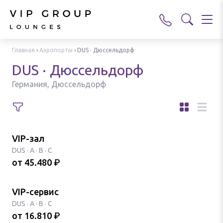
Главная
›
Аэропорты
›
DUS · Дюссельдорф
DUS · Дюссельдорф
Германия, Дюссельдорф
VIP-зал
DUS
·
A · B · C
от
45.480
₽
VIP-сервис
DUS
·
A · B · C
от
16.810
₽