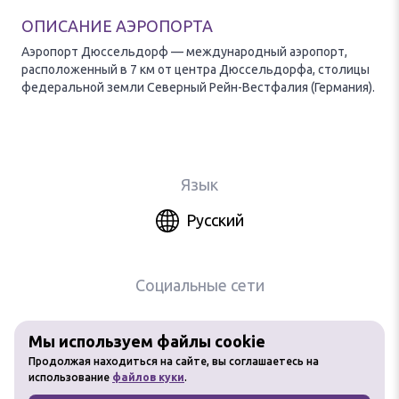
ОПИСАНИЕ АЭРОПОРТА
Аэропорт Дюссельдорф — международный аэропорт,
расположенный в 7 км от центра Дюссельдорфа, столицы
федеральной земли Северный Рейн-Вестфалия (Германия).
Язык
Русский
Социальные сети
Мы используем файлы cookie
Любое использование материалов
Продолжая находиться на сайте, вы соглашаетесь на
сайта без разрешения запрещено
использование
файлов куки
.