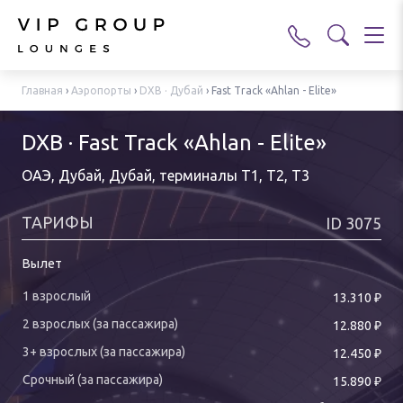
Главная
›
Аэропорты
›
DXB · Дубай
›
Fast Track «Ahlan - Elite»
DXB · Fast Track «Ahlan - Elite»
ОАЭ, Дубай, Дубай
,
терминалы T1, T2, T3
ТАРИФЫ
ID
3075
Вылет
₽
13.310
₽
12.880
₽
12.450
₽
15.890