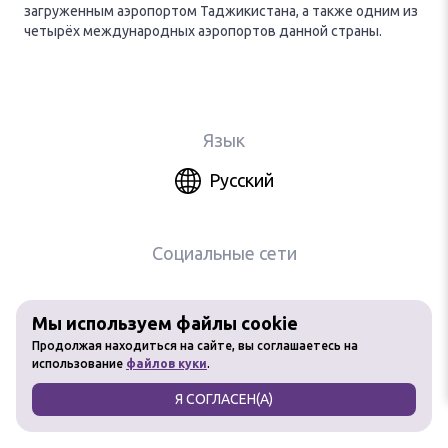
загруженным аэропортом Таджикистана, а также одним из
четырёх международных аэропортов данной страны.
Язык
Русский
Социальные сети
Мы используем файлы cookie
Любое использование материалов
Продолжая находиться на сайте, вы соглашаетесь на
сайта без разрешения запрещено
использование
файлов куки
.
Я СОГЛАСЕН(А)