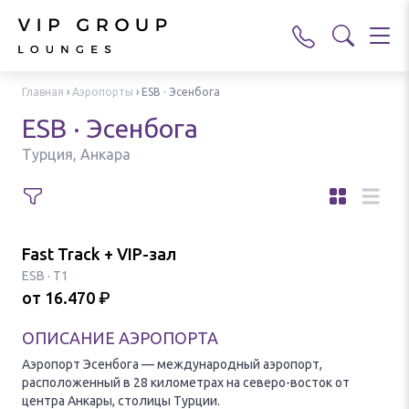
Главная
›
Аэропорты
›
ESB · Эсенбога
ESB · Эсенбога
Турция, Анкара
Fast Track + VIP-зал
ESB
·
T1
от
16.470
₽
ОПИСАНИЕ АЭРОПОРТА
Аэропорт Эсенбога — международный аэропорт,
расположенный в 28 километрах на северо-восток от
центра Анкары, столицы Турции.