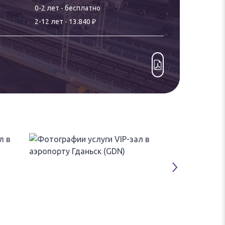
0-
2
лет
-
бесплатно
₽
2
-
12
лет
-
13.840