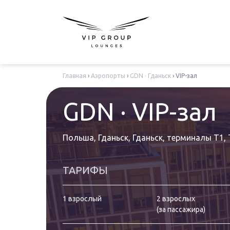
Главная
›
Аэропорты
›
GDN · Гданьск
›
VIP-зал
GDN · VIP-зал
Польша, Гданьск, Гданьск
,
терминалы T1, 
ТАРИФЫ
1 взрослый
2 взрослых
(
за пассажира
)