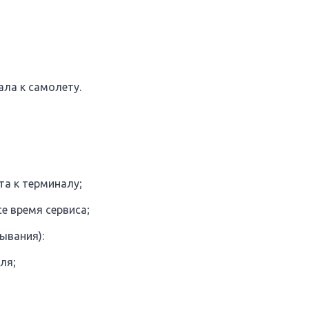
ла к самолету.
а к терминалу;
е время сервиса;
бывания):
ля;