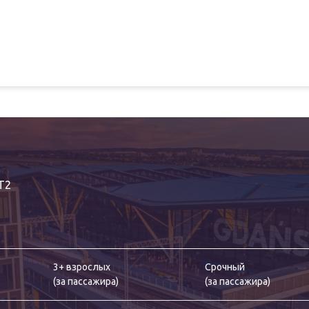
T2
3+ взрослых
Срочный
(
за пассажира
)
(
за пассажира
)