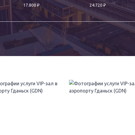
₽
₽
17.800
24.720