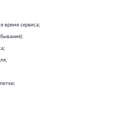
е время сервиса;
ебывания):
а;
ля;
питки;