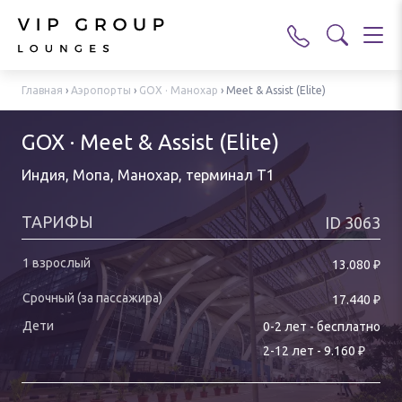
Главная
›
Аэропорты
›
GOX · Манохар
›
Meet & Assist (Elite)
GOX · Meet & Assist (Elite)
Индия, Мопа, Манохар
,
терминал T1
ТАРИФЫ
ID
3063
₽
13.080
₽
17.440
0-
2
лет
-
бесплатно
₽
2
-
12
лет
-
9.160