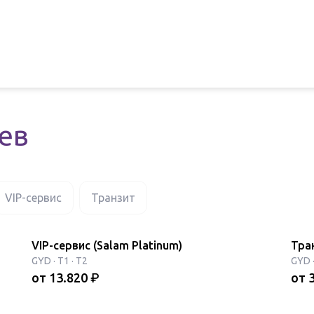
иев
VIP-сервис
Транзит
VIP-сервис (Salam Platinum)
Тра
GYD
·
T1 · T2
GYD
от
13.820
₽
от