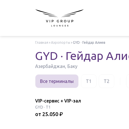
Главная
›
Аэропорты
›
GYD · Гейдар Алиев
GYD · Гейдар Ал
Азербайджан, Баку
Все терминалы
T1
T2
VIP-сервис + VIP-зал
GYD
·
T1
от
25.050
₽