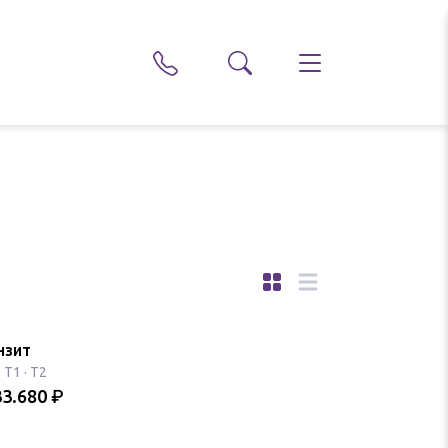
нзит
·
T1 · T2
33.680
₽