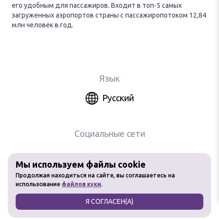
его удобным для пассажиров. Входит в топ-5 самых
загруженных аэропортов страны с пассажиропотоком 12,84
млн человек в год.
Язык
Русский
Социальные сети
Мы используем файлы cookie
Любое использование материалов
Продолжая находиться на сайте, вы соглашаетесь на
сайта без разрешения запрещено
использование
файлов куки
.
Я СОГЛАСЕН(А)