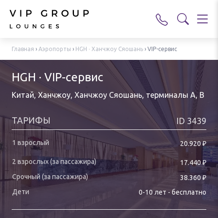
Главная
›
Аэропорты
›
HGH · Ханчжоу Сяошань
›
VIP-сервис
HGH · VIP-сервис
Китай, Ханчжоу, Ханчжоу Сяошань
,
терминалы A, B
ТАРИФЫ
ID
3439
₽
20.920
₽
17.440
₽
38.360
0-
10
лет
-
бесплатно