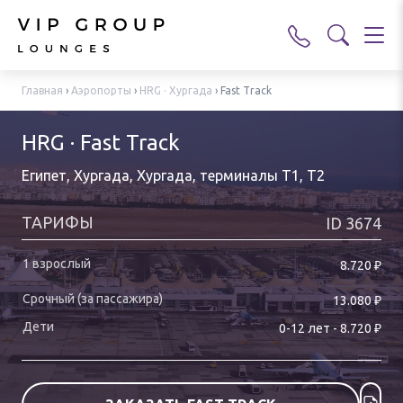
Главная
›
Аэропорты
›
HRG · Хургада
›
Fast Track
HRG · Fast Track
Египет, Хургада, Хургада
,
терминалы T1, T2
ТАРИФЫ
ID
3674
₽
8.720
₽
13.080
₽
0-
12
лет
-
8.720