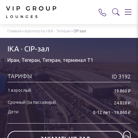
Главная
›
Аэропорты
›
IKA · Тегеран
›
CIP-зал
IKA · CIP-зал
Иран, Тегеран, Тегеран
,
терминал T1
ТАРИФЫ
ID
3192
₽
19.860
₽
24.820
₽
0-
12
лет
-
19.860