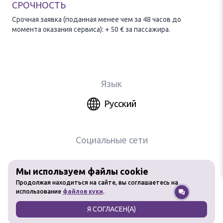
СРОЧНОСТЬ
Срочная заявка (поданная менее чем за 48 часов до
момента оказания сервиса): + 50 € за пассажира.
Язык
Русский
Социальные сети
Мы используем файлы cookie
Любое использование материалов
Продолжая находиться на сайте, вы соглашаетесь на
сайта без разрешения запрещено
использование
файлов куки
.
Я СОГЛАСЕН(А)