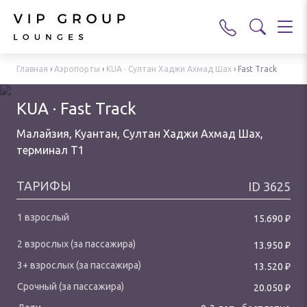
Главная
›
Аэропорты
›
KUA · Султан Хаджи Ахмад Шах
›
Fast Track
KUA · Fast Track
Малайзия, Куантан, Султан Хаджи Ахмад Шах
,
терминал T1
ТАРИФЫ
ID
3625
₽
15.690
₽
13.950
₽
13.520
₽
20.050