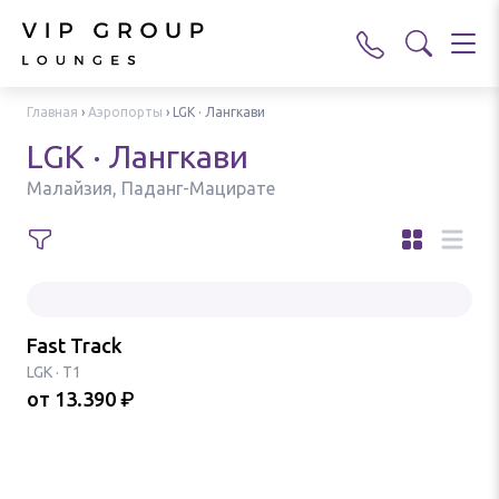
Главная
›
Аэропорты
›
LGK · Лангкави
LGK · Лангкави
Малайзия, Паданг-Мацирате
Fast Track
LGK
·
T1
от
13.390
₽