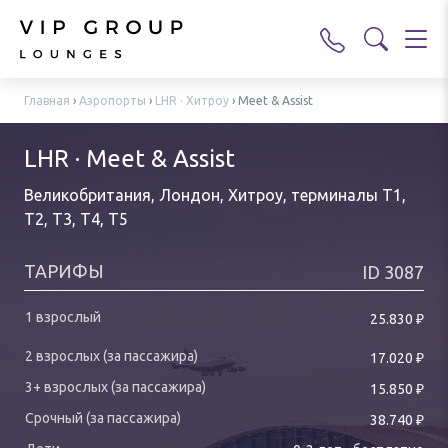
Главная
›
Аэропорты
›
LHR · Хитроу
›
Meet & Assist
LHR · Meet & Assist
Великобритания, Лондон, Хитроу
,
терминалы T1,
T2, T3, T4, T5
ТАРИФЫ
ID
3087
₽
25.830
₽
17.020
₽
15.850
₽
38.740