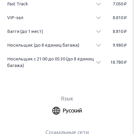
Fast Track
7.050
₽
Фаст Трек по прилету и вылету. Оплата за 1 пассажира.
VIP-зал
8.810
₽
Доступ в VIP-зал на 2 часа. Стоимость за 1 пассажира.
Багги (до 1 мест)
8.810
₽
Предоставление багги (до 2 мест). Оплата за целое багги.
Носильщик (до 8 единиц багажа)
9.980
₽
Предоставление c 05:30 до 21:00 носильщика багажа (до 8 единиц)
от и до автомобиля. Возможна дополнительная оплата при
Носильщик c 21:00 до 05:30 (до 8 единиц
18.780
₽
превышении лимита багажа.
багажа)
Предоставление c 21:00 до 05:30 носильщика багажа (до 8 единиц)
от и до автомобиля.
Возможна дополнительная оплата при превышении лимита
багажа.
Язык
Русский
Социальные сети