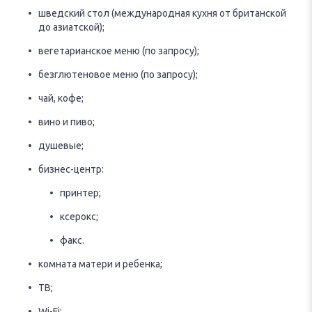
шведский стол (международная кухня от британской
до азиатской);
вегетарианское меню (по запросу);
безглютеновое меню (по запросу);
чай, кофе;
вино и пиво;
душевые;
бизнес-центр:
принтер;
ксерокс;
факс.
комната матери и ребенка;
ТВ;
Wi-Fi;