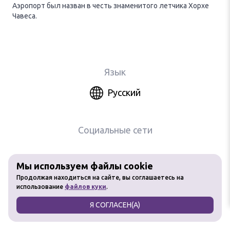
Аэропорт был назван в честь знаменитого летчика Хорхе
Чавеса.
Язык
Русский
Социальные сети
Мы используем файлы cookie
Любое использование материалов
Продолжая находиться на сайте, вы соглашаетесь на
сайта без разрешения запрещено
использование
файлов куки
.
Я СОГЛАСЕН(А)