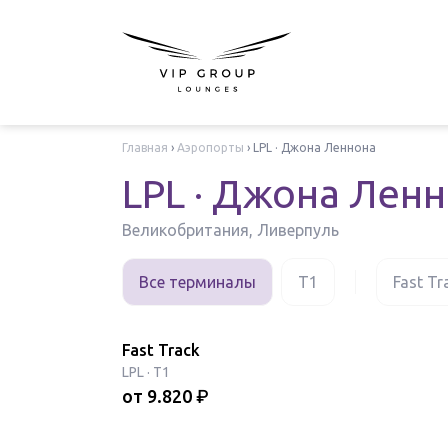
Главная
›
Аэропорты
›
LPL · Джона Леннона
LPL · Джона Лен
Великобритания, Ливерпуль
Все терминалы
T1
Fast Tr
Fast Track
LPL
·
T1
от
9.820
₽