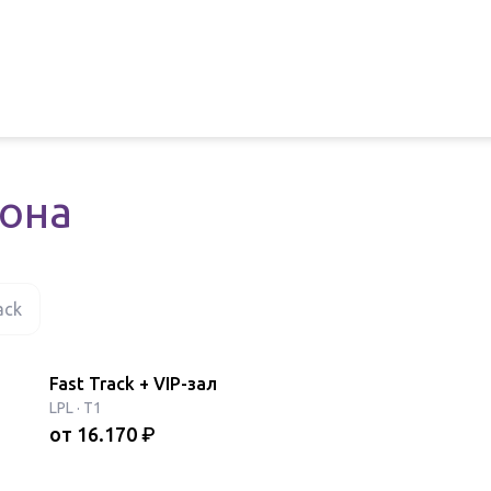
нона
ack
Fast Track + VIP-зал
LPL
·
T1
от
16.170
₽