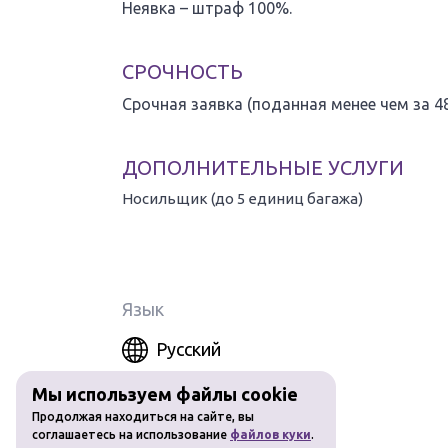
Неявка – штраф 100%.
СРОЧНОСТЬ
Срочная заявка (поданная менее чем за 48
ДОПОЛНИТЕЛЬНЫЕ УСЛУГИ
Носильщик (до 5 единиц багажа)
Доставка багажа от/до автомобиля, предоставляется
сотрудника.
Стоимость за 5 единиц багажа.
Язык
Русский
Мы используем файлы cookie
Продолжая находиться на сайте, вы
соглашаетесь на использование
файлов куки
.