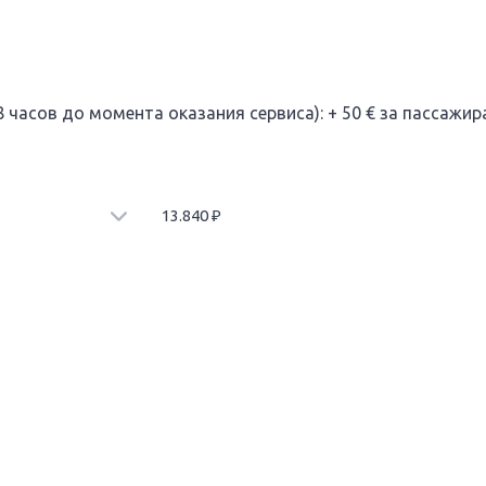
 часов до момента оказания сервиса): + 50 € за пассажира
13.840
₽
 при наличии свободного