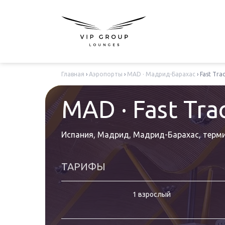
Главная
›
Аэропорты
›
MAD · Мадрид-Барахас
›
Fast Tra
MAD · Fast Tra
Испания, Мадрид, Мадрид-Барахас
,
терми
ТАРИФЫ
1 взрослый