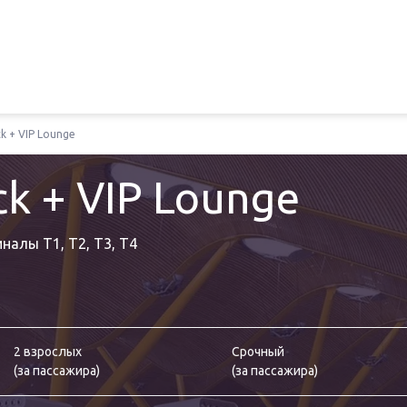
ck + VIP Lounge
ck + VIP Lounge
налы T1, T2, T3, T4
2 взрослых
Срочный
(
за пассажира
)
(
за пассажира
)