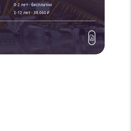
0-
2
лет
-
бесплатно
₽
2
-
12
лет
-
38.060