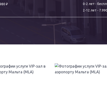
₽
0-
2
лет
-
беспл
.980
2
-
12
лет
-
7.99