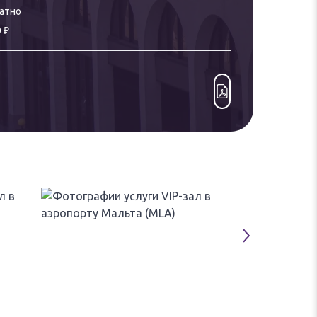
атно
₽
0