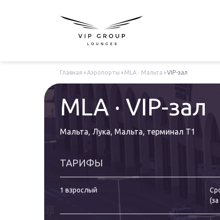
Главная
›
Аэропорты
›
MLA · Мальта
›
VIP-зал
MLA · VIP-зал
Мальта, Лука, Мальта
,
терминал T1
ТАРИФЫ
1 взрослый
Ср
(
за