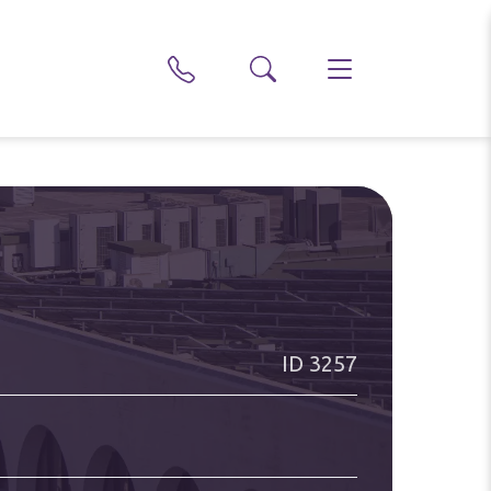
ID
3257