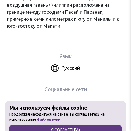
воздушная гавань Филиппин расположена на
границе между городами Пасай и Паранак,
примерно в семи километрах к югу от Манилы и к
юго-востоку от Макати.
Язык
Русский
Социальные сети
Мы используем файлы cookie
Любое использование материалов
Продолжая находиться на сайте, вы соглашаетесь на
сайта без разрешения запрещено
использование
файлов куки
.
Я СОГЛАСЕН(А)