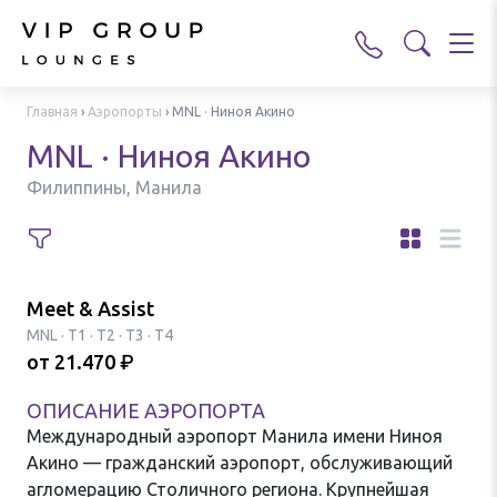
Главная
›
Аэропорты
›
MNL · Ниноя Акино
MNL · Ниноя Акино
Филиппины, Манила
Meet & Assist
MNL
·
T1 · T2 · T3 · T4
от
21.470
₽
ОПИСАНИЕ АЭРОПОРТА
Международный аэропорт Манила имени Ниноя
Акино — гражданский аэропорт, обслуживающий
агломерацию Столичного региона. Крупнейшая