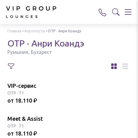
Главная
›
Аэропорты
›
OTP · Анри Коандэ
OTP · Анри Коандэ
Румыния, Бухарест
VIP-сервис
OTP
·
T1
от
18.110
₽
Meet & Assist
OTP
·
T1
от
18.110
₽