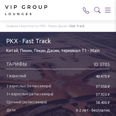
Главная
›
Аэропорты
›
PKX · Пекин Дасин
›
Fast Track
PKX · Fast Track
Китай, Пекин, Пекин Дасин
,
терминал T1 - Main
ТАРИФЫ
ID
3705
₽
40.970
₽
37.050
₽
37.920
₽
58.400
0-
2
лет
-
бесплатно