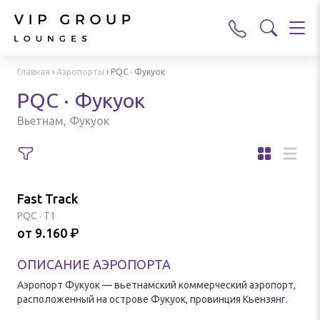
Главная
›
Аэропорты
›
PQC · Фукуок
PQC · Фукуок
Вьетнам, Фукуок
Fast Track
PQC
·
T1
от
9.160
₽
ОПИСАНИЕ АЭРОПОРТА
Аэропорт Фукуок — вьетнамский коммерческий аэропорт,
расположенный на острове Фукуок, провинция Кьензянг.