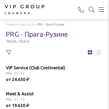
Главная
›
Аэропорты
›
PRG · Прага-Рузине
PRG · Прага-Рузине
Чехия, Прага
VIP Service (Club Continental)
PRG
·
T1 · T2
от
24.650
₽
Meet & Assist
PRG
·
T1 · T2
от
19.620
₽