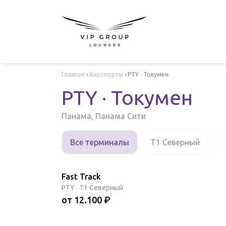
Главная
›
Аэропорты
›
PTY · Токумен
PTY · Токумен
Панама, Панама Сити
Все терминалы
T1 Северный
Fast Track
PTY
·
T1 Северный
от
12.100
₽