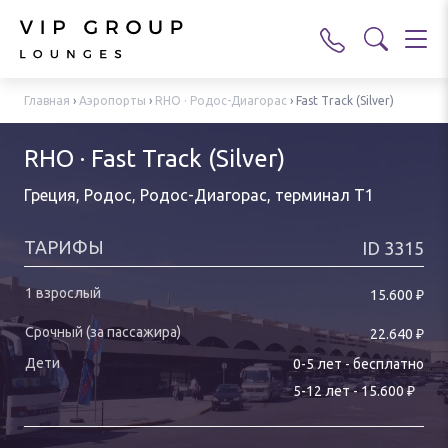
Главная
›
Аэропорты
›
RHO · Родос-Диагорас
›
Fast Track (Silver)
RHO · Fast Track (Silver)
Греция, Родос, Родос-Диагорас
,
терминал T1
ТАРИФЫ
ID
3315
₽
15.600
₽
22.640
0-
5
лет
-
бесплатно
₽
5
-
12
лет
-
15.600