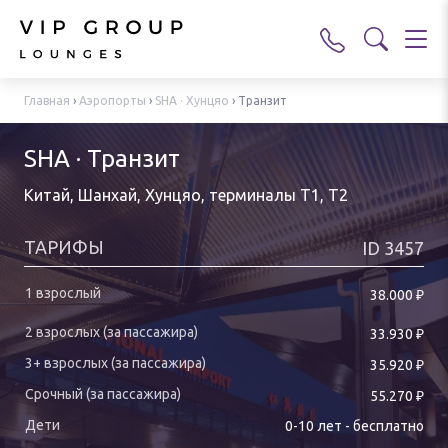
Главная
›
Аэропорты
›
SHA · Хунцяо
›
Транзит
SHA · Транзит
Китай, Шанхай, Хунцяо
,
терминалы T1, T2
ТАРИФЫ
ID
3457
₽
38.000
₽
33.930
₽
35.920
₽
55.270
0-
10
лет
-
бесплатно