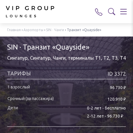
Главная
›
Аэропорты
›
SIN · Чанги
›
Транзит «Quayside»
SIN · Транзит «Quayside»
Сингапур, Сингапур, Чанги
,
терминалы T1, T2, T3, T4
ТАРИФЫ
ID
3372
₽
96.730
₽
120.910
0-
2
лет
-
бесплатно
₽
2
-
12
лет
-
96.730