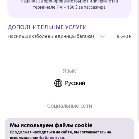
Наценка за бронирование (вылет или прилет) в
терминале T4: + 150 $ за пассажира.
ДОПОЛНИТЕЛЬНЫЕ УСЛУГИ
Носильщик (более 2 единицы багажа)
8.640
₽
Доставка ненормированного дополнительного багажа (свыше
двух единиц на бронирование) от/до автомобиля.
Предоставляется при наличии свободного сотрудника. Оплата за
каждую единицу багажа.
Язык
Русский
Социальные сети
Мы используем файлы cookie
Любое использование материалов
Продолжая находиться на сайте, вы соглашаетесь на
сайта без разрешения запрещено
использование
файлов куки
.