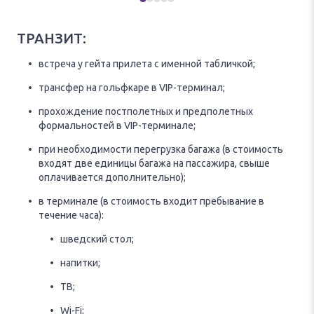
ТРАНЗИТ:
встреча у гейта прилета с именной табличкой;
трансфер на гольфкаре в VIP-терминал;
прохождение постполетных и предполетных
формальностей в VIP-терминале;
при необходимости перегрузка багажа (в стоимость
входят две единицы багажа на пассажира, свыше
оплачивается дополнительно);
в терминале (в стоимость входит пребывание в
течение часа):
шведский стол;
напитки;
ТВ;
Wi-Fi;