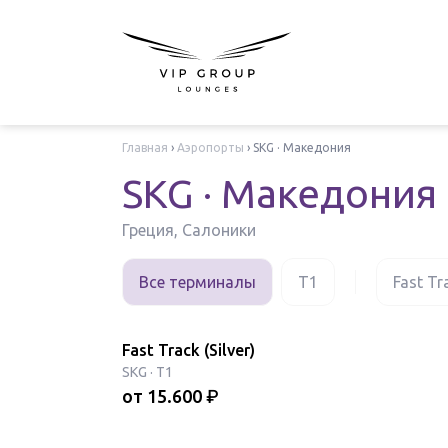
Главная
›
Аэропорты
›
SKG · Македония
SKG · Македония
Греция, Салоники
Все терминалы
T1
Fast Tr
Fast Track (Silver)
SKG
·
T1
от
15.600
₽