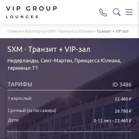
Главная
›
Аэропорты
›
SXM · Принцесса Юлиана
›
Транзит + VIP-зал
SXM · Транзит + VIP-зал
Нидерланды, Синт-Мартен, Принцесса Юлиана
,
терминал T1
ТАРИФЫ
ID
3486
₽
22.460
₽
26.780
₽
0-
12
лет
-
22.460