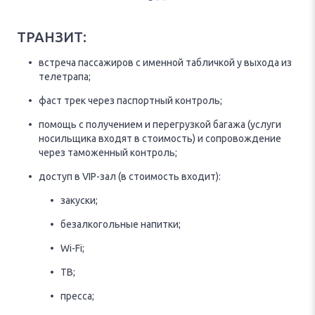
ТРАНЗИТ:
встреча пассажиров с именной табличкой у выхода из
телетрапа;
фаст трек через паспортный контроль;
помощь с получением и перегрузкой багажа (услуги
носильщика входят в стоимость) и сопровождение
через таможенный контроль;
доступ в VIP-зал (в стоимость входит):
закуски;
безалкогольные напитки;
Wi-Fi;
ТВ;
пресса;