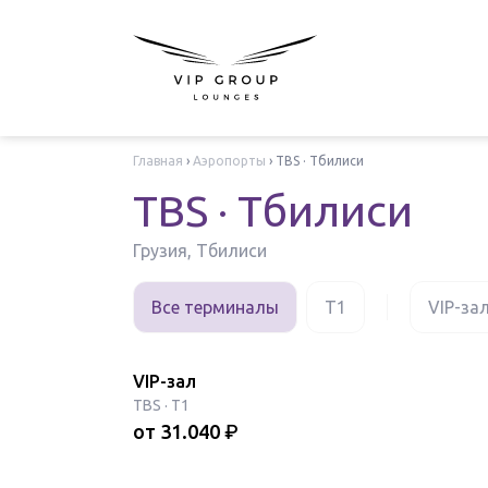
Главная
›
Аэропорты
›
TBS · Тбилиси
TBS · Тбилиси
Грузия, Тбилиси
Все терминалы
T1
VIP-за
VIP-зал
TBS
·
T1
от
31.040
₽