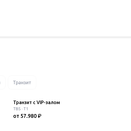
л
Транзит
Транзит с VIP-залом
TBS
·
T1
от
57.980
₽