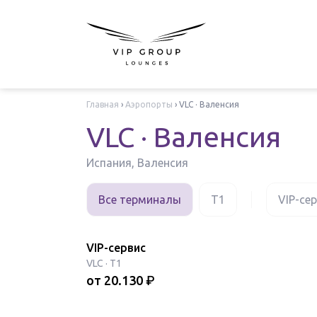
Главная
›
Аэропорты
›
VLC · Валенсия
VLC · Валенсия
Испания, Валенсия
Все терминалы
T1
VIP-се
VIP-сервис
VLC
·
T1
от
20.130
₽