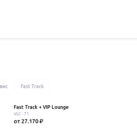
рвис
Fast Track
Fast Track + VIP Lounge
VLC
·
T1
от
27.170
₽