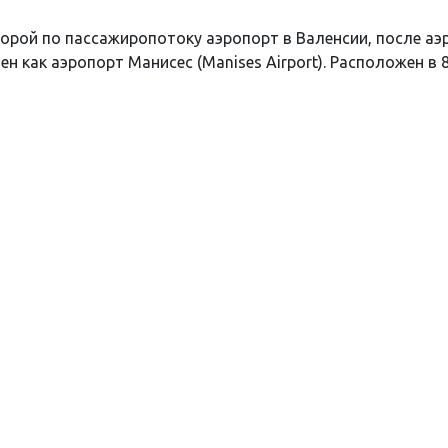
рой по пассажиропотоку аэропорт в Валенсии, после аэ
н как аэропорт Манисес (Manises Airport). Расположен в 