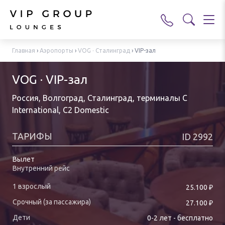
Главная
›
Аэропорты
›
VOG · Сталинград
›
VIP-зал
VOG · VIP-зал
Россия, Волгоград, Сталинград
,
терминалы C
International, C2 Domestic
ТАРИФЫ
ID
2992
Вылет
Внутренний рейс
₽
25.100
₽
27.100
0-
2
лет
-
бесплатно