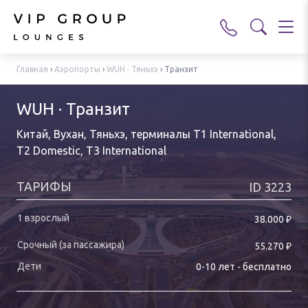
Главная
›
Аэропорты
›
WUH · Тяньхэ
›
Транзит
WUH · Транзит
Китай, Вухан, Тяньхэ
,
терминалы T1 International,
T2 Domestic, T3 International
ТАРИФЫ
ID
3223
₽
38.000
₽
55.270
0-
10
лет
-
бесплатно