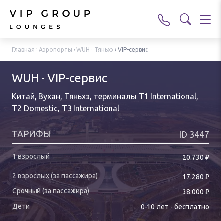
Главная
›
Аэропорты
›
WUH · Тяньхэ
›
VIP-сервис
WUH · VIP-сервис
Китай, Вухан, Тяньхэ
,
терминалы T1 International,
T2 Domestic, T3 International
ТАРИФЫ
ID
3447
₽
20.730
₽
17.280
₽
38.000
0-
10
лет
-
бесплатно