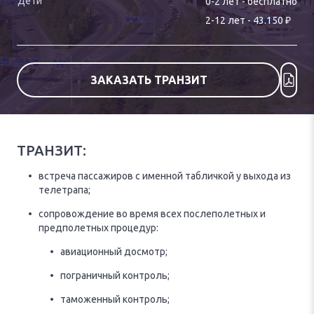
0-
2
лет
-
бесплатно
₽
2
-
12
лет
-
43.150
ЗАКАЗАТЬ ТРАНЗИТ
ТРАНЗИТ:
встреча пассажиров с именной табличкой у выхода из
телетрапа;
сопровождение во время всех послеполетных и
предполетных процедур:
авиационный досмотр;
пограничный контроль;
таможенный контроль;