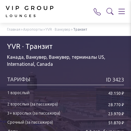
Главная
›
Аэропорты
›
YVR · Ванкувер
›
Транзит
YVR · Транзит
Канада, Ванкувер, Ванкувер
,
терминалы US,
International, Canada
ТАРИФЫ
ID
3423
₽
43.150
₽
28.770
₽
23.970
₽
51.870