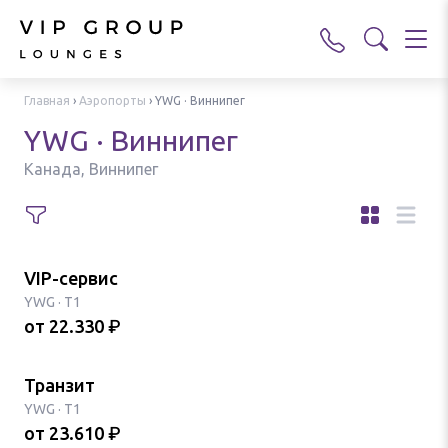
Главная
›
Аэропорты
›
YWG · Виннипег
YWG · Виннипег
Канада, Виннипег
VIP-сервис
YWG
·
T1
от
22.330
₽
Транзит
YWG
·
T1
от
23.610
₽