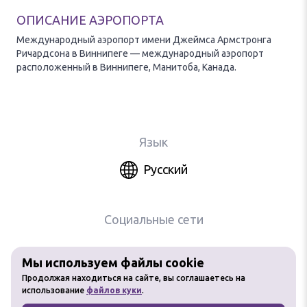
ОПИСАНИЕ АЭРОПОРТА
Международный аэропорт имени Джеймса Армстронга
Ричардсона в Виннипеге — международный аэропорт
расположенный в Виннипеге, Манитоба, Канада.
Язык
Русский
Социальные сети
Мы используем файлы cookie
Любое использование материалов
Продолжая находиться на сайте, вы соглашаетесь на
сайта без разрешения запрещено
использование
файлов куки
.