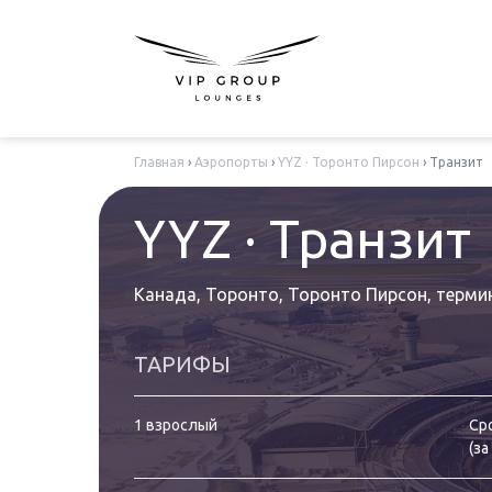
Главная
›
Аэропорты
›
YYZ · Торонто Пирсон
›
Транзит
YYZ · Транзит
Канада, Торонто, Торонто Пирсон
,
терми
ТАРИФЫ
1 взрослый
Ср
(
за