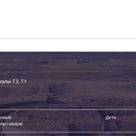
налы T3, T1
очный
Дети
 пассажира
)