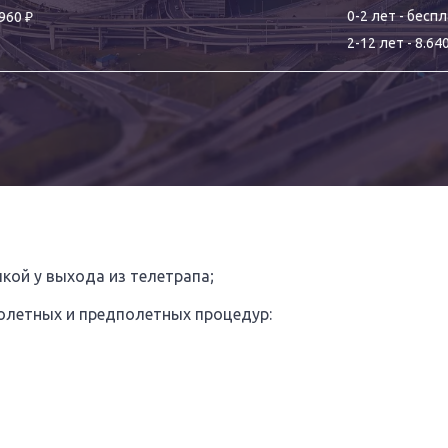
₽
0-
2
лет
-
беспл
.960
2
-
12
лет
-
8.64
кой у выхода из телетрапа;
олетных и предполетных процедур: