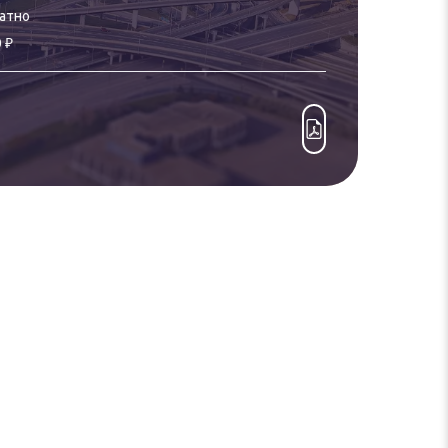
атно
₽
0