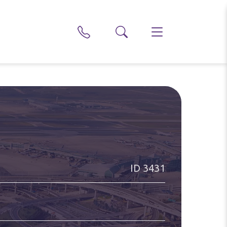
ID
3431